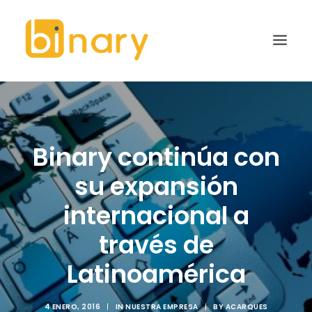
EMPRESA
NUESTROS PRODUCTOS
Binary continúa con
PARTNERS
su expansión
NOTICIAS
internacional a
PROGRAMA KIT DIGITAL
través de
CONTACTO
Latinoamérica
4 ENERO, 2016
|
IN
NUESTRA EMPRESA
|
BY
ACARQUES