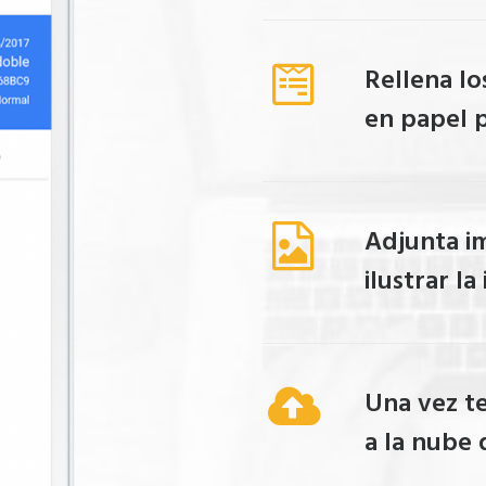
Rellena lo
en papel 
Adjunta i
ilustrar l
Una vez t
a la nube