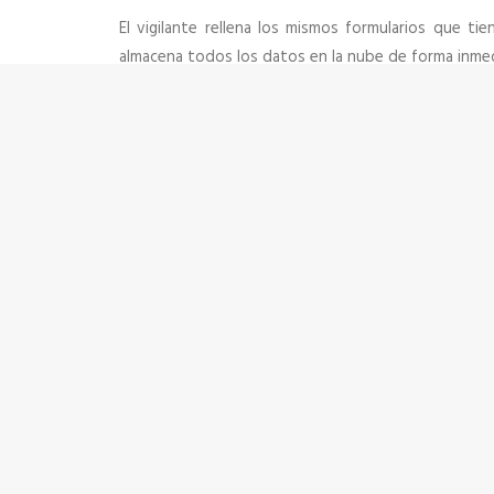
El vigilante rellena los mismos formularios que ti
almacena todos los datos en la nube de forma inmedi
Envío de fotos, Observaciones etc…
Control de firma
Integración en tiempo real con el portal we
Posibilidad de trabajar en modo off-line
Acceso individualizado por usuarios/contrase
Panel de control Web
A través del portal web la central podrá gesti
Diseña tus formularios digitales
Analiza y explota la información
Gestión de incidencias e informes