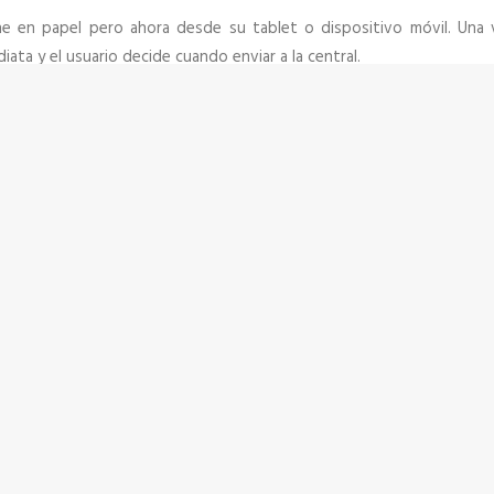
ene en papel
pero ahora desde su tablet o dispositivo móvil. Una v
ata y el usuario decide cuando enviar a la central.
b
ñas
onar y controlar fácilmente toda la información capturada por los di